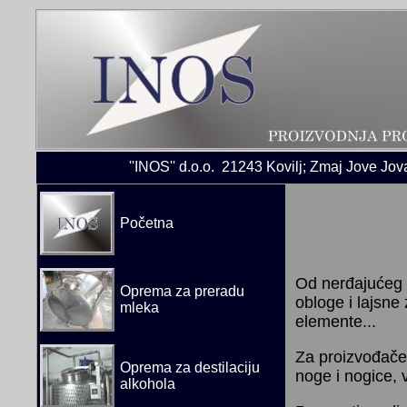
''INOS'' d.o.o. 21243 Kovilj; Zmaj Jove Jov
Početna
Od nerđajućeg č
Oprema za preradu
obloge i lajsne
mleka
elemente...
Za proizvođače
Oprema za destilaciju
noge i nogice, 
alkohola