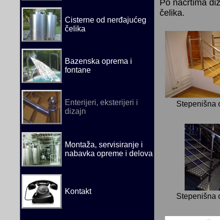
Po nacrtima di
čelika.
Cisterne od nerđajućeg
čelika
Bazenska oprema i
fontane
Enterijeri, eksterijeri i
Stepenišna 
dizajn
Montaža, servisiranje i
nabavka opreme i delova
Kontakt
Stepenišna 