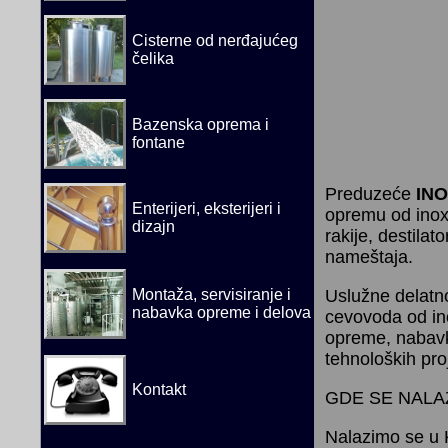
Cisterne od nerđajućeg
čelika
Bazenska oprema i
fontane
Preduzeće
INO
Enterijeri, eksterijeri i
opremu od inox
dizajn
rakije, destila
nameštaja.
Montaža, servisiranje i
Uslužne delatn
nabavka opreme i delova
cevovoda od ino
opreme, nabavka
tehnoloških proj
Kontakt
GDE SE NALA
Nalazimo se u 