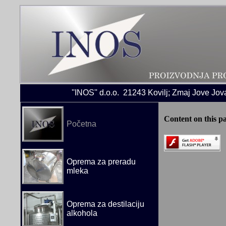
''INOS'' d.o.o. 21243 Kovilj; Zmaj Jove Jov
Content on this p
Početna
Oprema za preradu
mleka
Oprema za destilaciju
alkohola